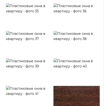
Темно-серый
Темно-синий
Синий светлый
Светло-серый
Агатовый темный
Серый