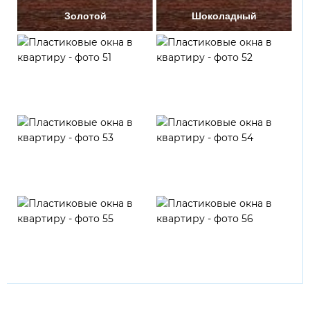
Золотой
Шоколадный
Черный
Каштан
Черешня
Горная сосна
Золотой орех
Темный изумруд