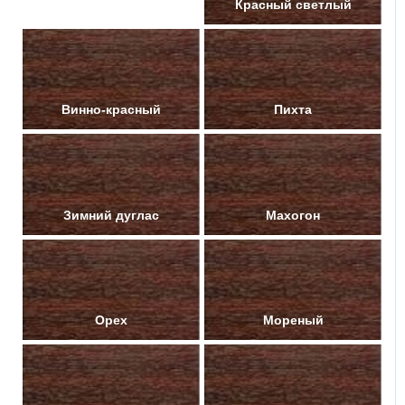
Красный темный
Красный светлый
Винно-красный
Пихта
Зимний дуглас
Махогон
Орех
Мореный