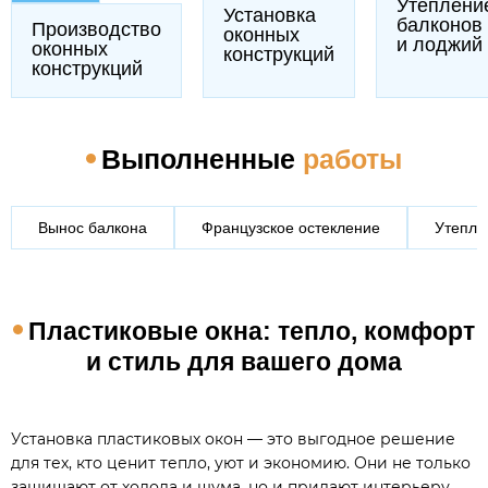
Утеплени
Установка
балконов
Производство
оконных
и лоджий
оконных
конструкций
конструкций
Выполненные
работы
Вынос балкона
Французское остекление
Утепле
Пластиковые окна: тепло, комфорт
и стиль для вашего дома
Установка пластиковых окон — это выгодное решение
для тех, кто ценит тепло, уют и экономию. Они не только
защищают от холода и шума, но и придают интерьеру