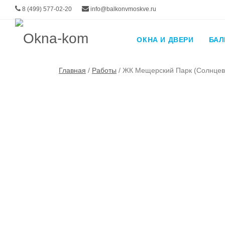
8 (499) 577-02-20
info@balkonvmoskve.ru
Котельни
Лосино-П
Ногинск
ОКНА И ДВЕРИ
БА
Протвино
Ликино-Д
Главная
/
Работы
/
ЖК Мещерский Парк (Солнцев
Реутов
Старая-К
Фрязино
Шатура
Высоковс